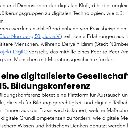
 und Dimensionen der digitalen Kluft, d.h. des ungle
völkerungsgruppen zu digitalen Technologien, wie z.B. H
r. 
nen werden anschließend anhand von Praxisbeispielen ve
lub Nürnberg 50 plus e.V.
) teilt seine Erfahrungen aus 
r ältere Menschen, während Derya Yıldırım (Stadt Nürnber
rojekt DigiIQ
 vorstellt, das mithilfe eines Peer-to-Peer-An
ng von Menschen mit Migrationsgeschichte fördert.
eine digitalisierte Gesellschaft
 15. Bildungskonferenz
ildungskonferenz bietet eine Plattform für Austausch u
lle, die sich für Bildungsgerechtigkeit und digitale Teilha
t*innen aus der Praxis wird diskutiert, welche Maßnah
m digitale Grundkompetenzen zu fördern, wie digitale Me
itischem Wissen und kritischem Denken genutzt werden