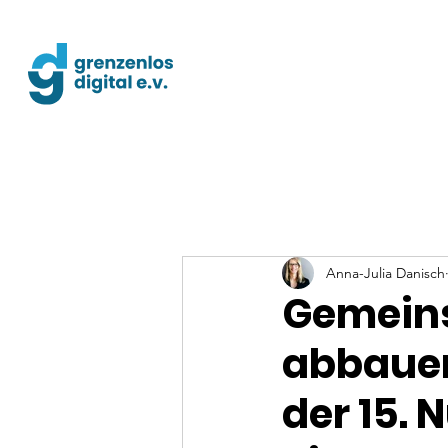
Anna-Julia Danisch
Gemeins
abbauen:
der 15. 