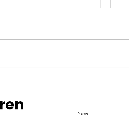
Der Inklusionsradar: Was
Gem
Verwaltung voraussetzt
Des
und wo sie Hürden
nac
aufbaut
ren