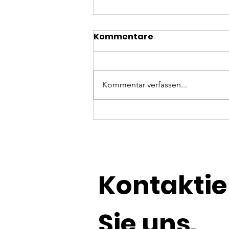
Kommentare
Kommentar verfassen...
Kursabschluss unseres
Online-Kurses “Digital fit
mit KI”
Kontaktie
Sie uns
.