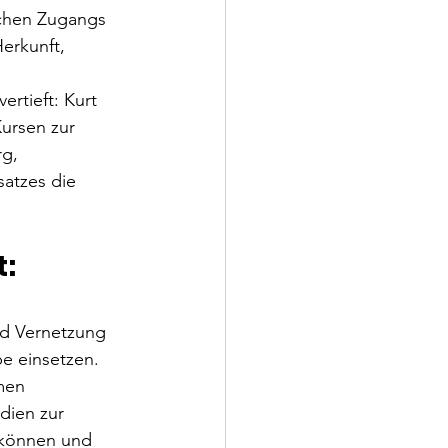
ichen Zugangs 
erkunft, 
rtieft: Kurt 
Kursen zur 
g, 
satzes die 
: 
nd Vernetzung 
be einsetzen. 
men 
dien zur 
 können und 