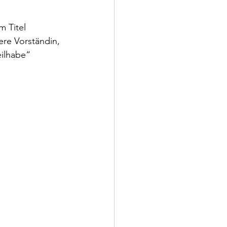
 Titel 
sere Vorständin, 
eilhabe“ 