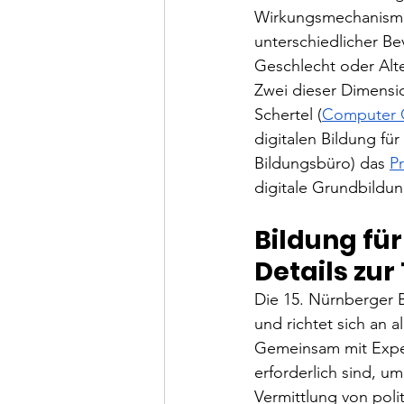
Wirkungsmechanismen
unterschiedlicher Be
Geschlecht oder Alte
Zwei dieser Dimensio
Schertel (
Computer C
digitalen Bildung fü
Bildungsbüro) das 
P
digitale Grundbildu
Bildung für 
Details zur
Die 15. Nürnberger B
und richtet sich an a
Gemeinsam mit Exper
erforderlich sind, u
Vermittlung von pol