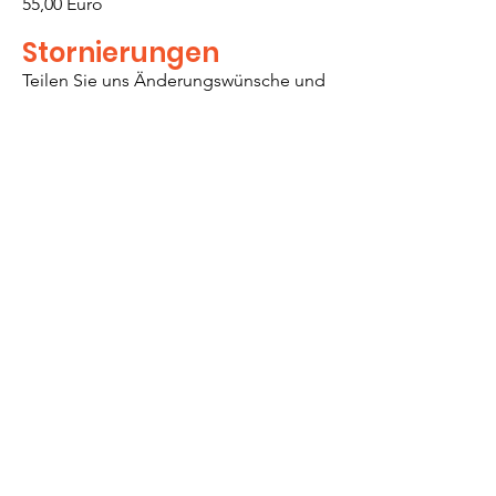
55,00 Euro
Stornierungen
Teilen Sie uns Änderungswünsche und
Stornierun
gen bitte sc
hriftlich mit
,
damit wir sie berücksichtigen können.
Wenn Sie Ihre Anmeldung bis zu 2
Wochen vor Workshopbeginn
stornieren, erstatten wir Ihnen 50% der
Kosten. Wenn Sie nach dieser Frist
stornieren, können wir die Kosten nicht
erstatten. Eine Rückzahlung
bekommen Sie nach dem Workshop.
Sie können jederzeit kostenfrei eine
andere Person nennen, die an Ihrer
Stelle am Workshop teilnimmt.
Contact us
.