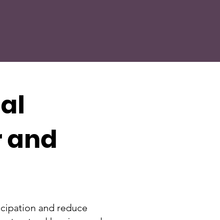
tal
r and
ticipation and reduce