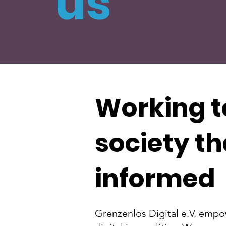
us
Working to
society tha
informed
Grenzenlos Digital e.V. empow