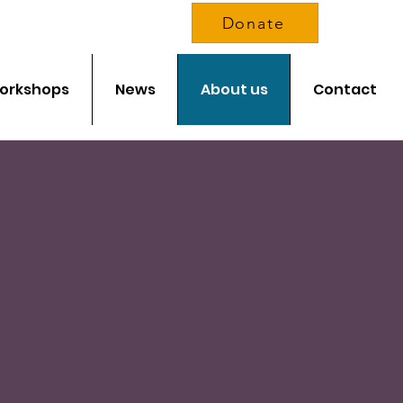
Donate
orkshops
News
About us
Contact