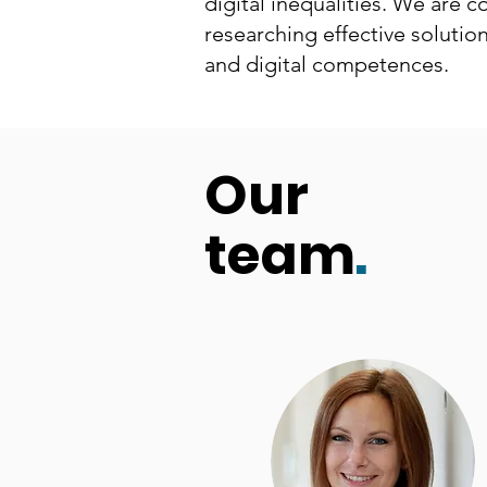
digital inequalities. We are 
researching effective solutio
and
digital competences
.
Our
team
.