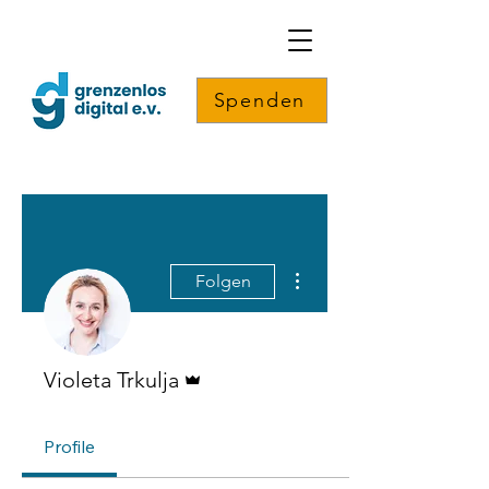
Spenden
Weitere Optionen
Folgen
Administrator
Violeta Trkulja
Profile