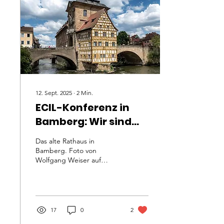
gesellschaftlichen Kontext
orientieren, sind gezielten
Falschinformationen auf
besondere Weise
ausgesetzt. Sprachliche
Barrieren und fehlendes
Kontextwissen über
deutsche...
12. Sept. 2025
∙
2
Min.
ECIL-Konferenz in
Bamberg: Wir sind
mit zwei Beiträgen
Das alte Rathaus in
dabei!
Bamberg. Foto von
Wolfgang Weiser auf
Unsplash In zwei Wochen
ist es so weit! Wir freuen
uns darauf, dass wir auf...
17
0
2