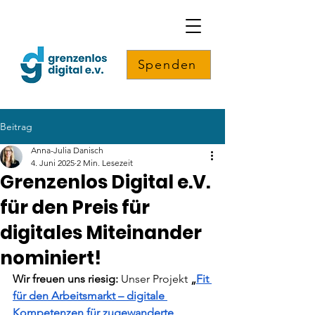
Spenden
Beitrag
Anna-Julia Danisch
4. Juni 2025
2 Min. Lesezeit
Grenzenlos Digital e.V.
für den Preis für
digitales Miteinander
nominiert!
Wir freuen uns riesig:
 Unser Projekt 
„
Fit 
für den Arbeitsmarkt – digitale 
Kompetenzen für zugewanderte 